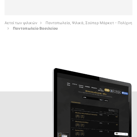
Αετοί των ψιλικών
Παντοπωλεία, Ψιλικά, Σούπερ Μάρκετ - Πολίχνη
Παντοπωλείο Βασιλείου