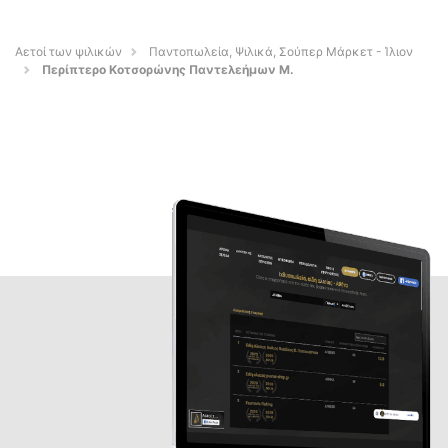
Αετοί των ψιλικών
Παντοπωλεία, Ψιλικά, Σούπερ Μάρκετ - Ίλιον
Περίπτερο Κοτσορώνης Παντελεήμων Μ.