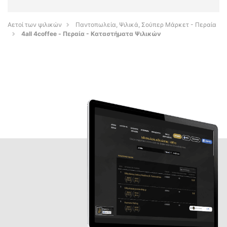
Αετοί των ψιλικών
Παντοπωλεία, Ψιλικά, Σούπερ Μάρκετ - Περαία
4all 4coffee - Περαία - Καταστήματα Ψιλικών