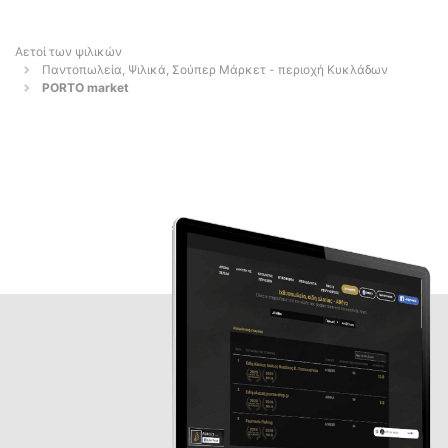
Αετοί των ψιλικών
Παντοπωλεία, Ψιλικά, Σούπερ Μάρκετ - περιοχή Κυκλάδων
PORTO market