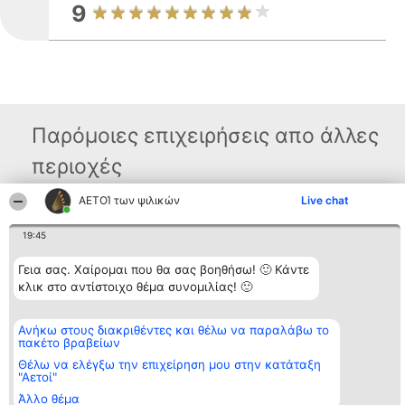
9
Παρόμοιες επιχειρήσεις απο άλλες
περιοχές
ΑΕΤΟΊ των ψιλικών
Live chat
Διοργανωτής της
Κατάταξη
Επικοινωνία
19:45
κατάταξης
Διακριθέντες
Επικοινωνία
BEAUTIFUL COMPANY
Λίστα όλων
Μονοπρόσωπη ΙΚΕ
των
Γεια σας. Χαίρομαι που θα σας βοηθήσω! 🙂 Κάντε
ΤΗΛ. ΕΠΙΚΟΙΝΩΝΙΑΣ:
διακριθέντων
κλικ στο αντίστοιχο θέμα συνομιλίας! 🙂
2104128019
Μεθοδολογία
email:
Όροι &
aetoi@beautifulcompany.co
προϋποθέσεις
Ανήκω στους διακριθέντες και θέλω να παραλάβω το
ΠΟΛΙΤΙΚΗ
πακέτο βραβείων
ΑΠΟΡΡΗΤΟΥ
Θέλω να ελέγξω την επιχείρηση μου στην κατάταξη
"Αετοί"
Άλλο θέμα