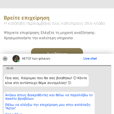
Βρείτε επιχείρηση
Η κατάταξη περιλαμβάνει τους καλύτερους στον κλάδο
Ψάχνετε επιχείρηση; Ελέγξτε τη μηχανή αναζήτησης.
Χρησιμοποιήστε την καλύτερη υπηρεσία
Αναζήτηση
ΑΕΤΟΊ των ψιλικών
Live chat
02:45
Γεια σας. Χαίρομαι που θα σας βοηθήσω! 🙂 Κάντε
κλικ στο αντίστοιχο θέμα συνομιλίας! 🙂
Διοργανωτής της
Κατάταξη
Επικοινωνία
Ανήκω στους διακριθέντες και θέλω να παραλάβω το
κατάταξης
Διακριθέντες
Επικοινωνία
πακέτο βραβείων
BEAUTIFUL COMPANY
Λίστα όλων
Μονοπρόσωπη ΙΚΕ
των
Θέλω να ελέγξω την επιχείρηση μου στην κατάταξη
ΤΗΛ. ΕΠΙΚΟΙΝΩΝΙΑΣ:
διακριθέντων
"Αετοί"
2104128019
Μεθοδολογία
email: