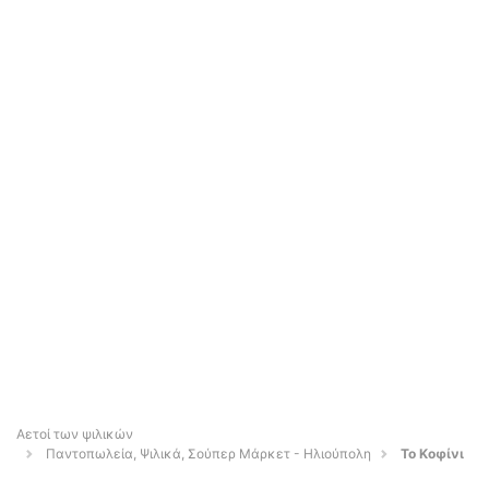
Αετοί των ψιλικών
Παντοπωλεία, Ψιλικά, Σούπερ Μάρκετ - Ηλιούπολη
Το Κοφίνι