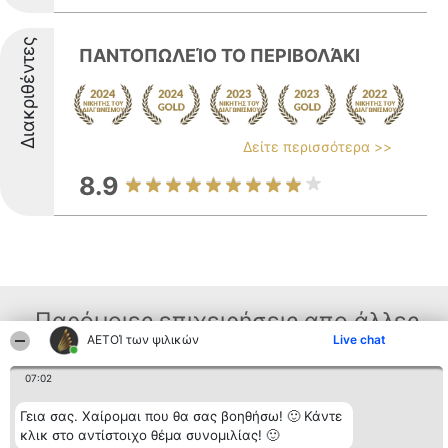
Διακριθέντες
ΠΑΝΤΟΠΩΛΕΊΟ ΤΟ ΠΕΡΙΒΟΛΆΚΙ
Δείτε περισσότερα >>
8.9
Παρόμοιες επιχειρήσεις απο άλλες
ΑΕΤΟΊ των ψιλικών
Live chat
περιοχές
07:02
Γεια σας. Χαίρομαι που θα σας βοηθήσω! 🙂 Κάντε
Διοργανωτής της
Κατάταξη
Επικοινωνία
κλικ στο αντίστοιχο θέμα συνομιλίας! 🙂
κατάταξης
Διακριθέντες
Επικοινωνία