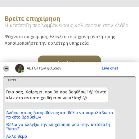
Βρείτε επιχείρηση
Η κατάταξη περιλαμβάνει τους καλύτερους στον κλάδο
Ψάχνετε επιχείρηση; Ελέγξτε τη μηχανή αναζήτησης.
Χρησιμοποιήστε την καλύτερη υπηρεσία
Αναζήτηση
ΑΕΤΟΊ των ψιλικών
Live chat
18:33
Γεια σας. Χαίρομαι που θα σας βοηθήσω! 🙂 Κάντε
κλικ στο αντίστοιχο θέμα συνομιλίας! 🙂
Διοργανωτής της
Κατάταξη
Επικοινωνία
Ανήκω στους διακριθέντες και θέλω να παραλάβω το
κατάταξης
Διακριθέντες
Επικοινωνία
πακέτο βραβείων
BEAUTIFUL COMPANY
Λίστα όλων
Μονοπρόσωπη ΙΚΕ
των
Θέλω να ελέγξω την επιχείρηση μου στην κατάταξη
ΤΗΛ. ΕΠΙΚΟΙΝΩΝΙΑΣ:
διακριθέντων
"Αετοί"
2104128019
Μεθοδολογία
Άλλο θέμα
email:
Όροι &