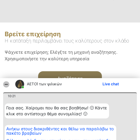
Βρείτε επιχείρηση
Η κατάταξη περιλαμβάνει τους καλύτερους στον κλάδο
Ψάχνετε επιχείρηση; Ελέγξτε τη μηχανή αναζήτησης.
Χρησιμοποιήστε την καλύτερη υπηρεσία
Αναζήτηση
ΑΕΤΟΊ των ψιλικών
Live chat
10:21
Γεια σας. Χαίρομαι που θα σας βοηθήσω! 🙂 Κάντε
κλικ στο αντίστοιχο θέμα συνομιλίας! 🙂
Διοργανωτής της
Κατάταξη
Επικοινωνία
Ανήκω στους διακριθέντες και θέλω να παραλάβω το
κατάταξης
Διακριθέντες
Επικοινωνία
πακέτο βραβείων
BEAUTIFUL COMPANY
Λίστα όλων
Μονοπρόσωπη ΙΚΕ
των