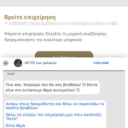
Βρείτε επιχείρηση
Η κατάταξη περιλαμβάνει τους καλύτερους στον κλάδο
Ψάχνετε επιχείρηση; Ελέγξτε τη μηχανή αναζήτησης.
Χρησιμοποιήστε την καλύτερη υπηρεσία
Αναζήτηση
ΑΕΤΟΊ των ψιλικών
Live chat
14:47
Γεια σας. Χαίρομαι που θα σας βοηθήσω! 🙂 Κάντε
κλικ στο αντίστοιχο θέμα συνομιλίας! 🙂
Διοργανωτής της
Κατάταξη
Επικοινωνία
Ανήκω στους διακριθέντες και θέλω να παραλάβω το
κατάταξης
Διακριθέντες
Επικοινωνία
πακέτο βραβείων
BEAUTIFUL COMPANY
Λίστα όλων
Μονοπρόσωπη ΙΚΕ
των
Θέλω να ελέγξω την επιχείρηση μου στην κατάταξη
ΤΗΛ. ΕΠΙΚΟΙΝΩΝΙΑΣ:
διακριθέντων
"Αετοί"
2104128019
Μεθοδολογία
Άλλο θέμα
email:
Όροι &