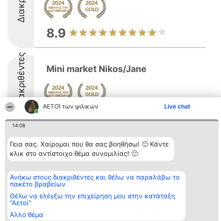
8.9
Διακριθέντες
Mini market Nikos/Jane
ΑΕΤΟΊ των ψιλικών
Live chat
9.8
14:08
Γεια σας. Χαίρομαι που θα σας βοηθήσω! 🙂 Κάντε
Διοργανωτής της
Κατάταξη
Επικοινωνία
κλικ στο αντίστοιχο θέμα συνομιλίας! 🙂
κατάταξης
Διακριθέντες
Επικοινωνία
BEAUTIFUL COMPANY
Λίστα όλων
Μονοπρόσωπη ΙΚΕ
των
Ανήκω στους διακριθέντες και θέλω να παραλάβω το
ΤΗΛ. ΕΠΙΚΟΙΝΩΝΙΑΣ:
διακριθέντων
πακέτο βραβείων
2104128019
Μεθοδολογία
Θέλω να ελέγξω την επιχείρηση μου στην κατάταξη
email:
Όροι &
"Αετοί"
aetoi@beautifulcompany.co
προϋποθέσεις
ΠΟΛΙΤΙΚΗ
Άλλο θέμα
ΑΠΟΡΡΗΤΟΥ