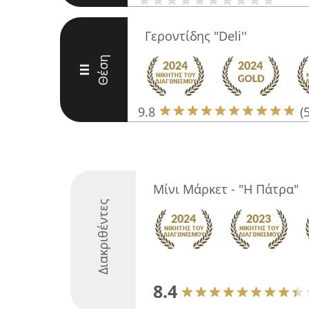
Γεροντίδης "Deli''
Θέση
III
9.8
(
Μίνι Μάρκετ - "Η Πάτρα"
Διακριθέντες
8.4