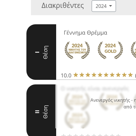
Διακριθέντες
2024
Γέννημα Θρέμμα
Θέση
I
10.0
Ο νικητής είναι ανενεργός
Ανενεργός νικητής -
από τ
Θέση
II