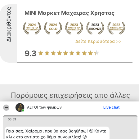
Διακριθέντες
ΜΙΝΙ Μαρκετ Μαχαιρας Χρηστος
Δείτε περισσότερα >>
9.3
Παρόμοιες επιχειρήσεις απο άλλες
περιοχές
ΑΕΤΟΊ των ψιλικών
Live chat
05:59
Διοργανωτής της
Κατάταξη
Επικοινωνία
κατάταξης
Γεια σας. Χαίρομαι που θα σας βοηθήσω! 🙂 Κάντε
Διακριθέντες
Επικοινωνία
BEAUTIFUL COMPANY
Λίστα όλων
κλικ στο αντίστοιχο θέμα συνομιλίας! 🙂