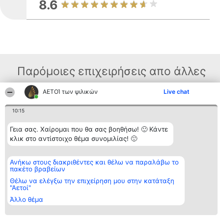
8.6
Παρόμοιες επιχειρήσεις απο άλλες
περιοχές
ΑΕΤΟΊ των ψιλικών
Live chat
10:15
Διοργανωτής της
Κατάταξη
Επικοινωνία
κατάταξης
Διακριθέντες
Επικοινωνία
Γεια σας. Χαίρομαι που θα σας βοηθήσω! 🙂 Κάντε
BEAUTIFUL COMPANY
Λίστα όλων
κλικ στο αντίστοιχο θέμα συνομιλίας! 🙂
Μονοπρόσωπη ΙΚΕ
των
ΤΗΛ. ΕΠΙΚΟΙΝΩΝΙΑΣ:
διακριθέντων
2104128019
Μεθοδολογία
Ανήκω στους διακριθέντες και θέλω να παραλάβω το
email:
Όροι &
πακέτο βραβείων
aetoi@beautifulcompany.co
προϋποθέσεις
ΠΟΛΙΤΙΚΗ
Θέλω να ελέγξω την επιχείρηση μου στην κατάταξη
"Αετοί"
ΑΠΟΡΡΗΤΟΥ
Άλλο θέμα